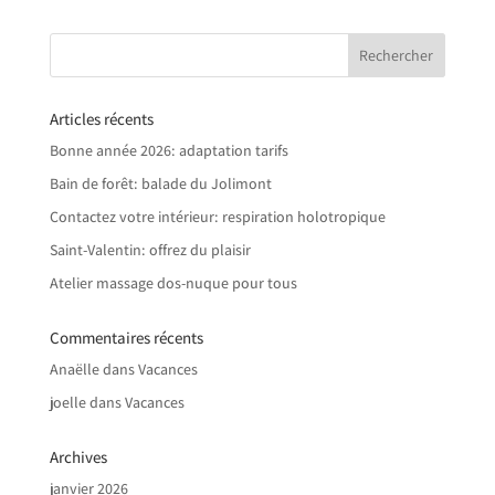
r
n
a
t
Articles récents
i
v
Bonne année 2026: adaptation tarifs
e
Bain de forêt: balade du Jolimont
:
Contactez votre intérieur: respiration holotropique
Saint-Valentin: offrez du plaisir
Atelier massage dos-nuque pour tous
Commentaires récents
Anaëlle
dans
Vacances
joelle
dans
Vacances
Archives
janvier 2026