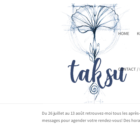
HOME
K
CONTACT /
HORAIRE D’ÉTÉ ÉLARGI
par
Anaëlle
|
Juil 25, 2021
|
Actualités
Du 26 juillet au 13 août retrouvez-moi tous les après-
messages pour agender votre rendez-vous! Des horaire