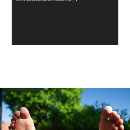
content/uploads/2020/10/Ana%C3%ABlle.mp4?_=1